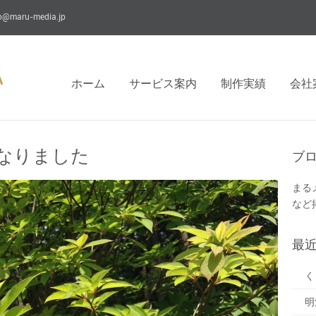
fo@maru-media.jp
ホーム
サービス案内
制作実績
会社
なりました
ブ
まる
など
最
く
明