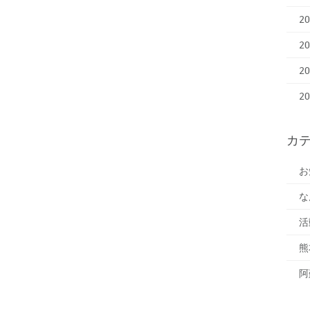
2
2
2
2
カ
お
な
活
熊
阿