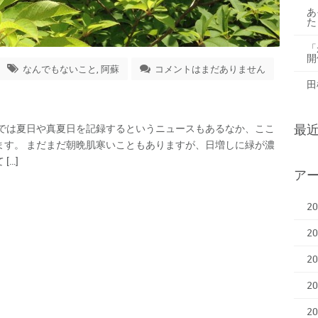
あ
た
「
開
なんでもないこと
,
阿蘇
コメントはまだありません
田
部では夏日や真夏日を記録するというニュースもあるなか、ここ
最
ます。 まだまだ朝晩肌寒いこともありますが、日増しに緑が濃
[…]
ア
2
2
2
2
2